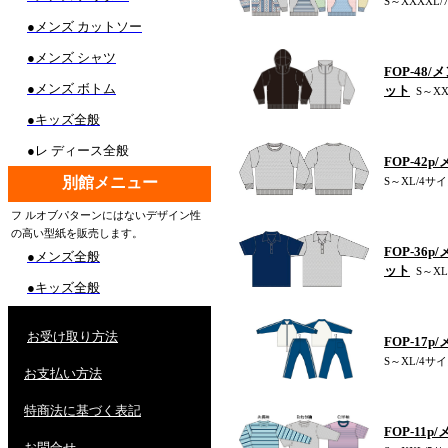
S～XXXXL/
●メンズ カットソー
●メンズ シャツ
FOP-4
●メンズ ボトム
ット
S～XX
●キッズ全般
●レ ディース全般
FOP-4
別館メニュー
S～XL/4サイズ
フ ルオブパターンにはないデザイン性
の高い型紙を販売します。
FOP-3
●メンズ全般
ット
S～XL
●キッズ全般
お受け取り方法
FOP-17
S～XL/4サイズ
お支払い方法
特商法に基づく表記
FOP-11
お問合せ