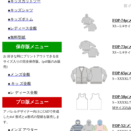
●キッズカットソー
前 
●キッズシャツ
●キッズボトム
FOP-7
XS～L/4サイズ
●レディース全般
●無料型紙
保存版メニュー
FOP-7
XS～L/4サイ
お 好きな時にプリントアウトできる全
サイズ入りの完全保存版。(pdf版のみ販
売)
FOP-65
●メ ンズ全般
S～XXXXL/
● キッ ズ全般
●レ ディース全般
FOP-58
プロ版メニュー
S～XXXXL/
Mサイズの
ア パレルデザイナー向けにCADで作成
したdxf 形式とai形式の型紙を販売しま
す。
FOP-5
●メンズ アウター