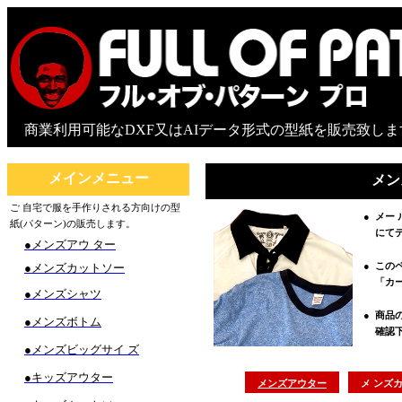
商業利用可能なDXF又はAIデータ形式の型紙を販売致しま
メインメニュー
メン
ご 自宅で服を手作りされる方向けの型
●
メー 
紙(パターン)の販売します。
にて
●
メンズアウ ター
●
この
●メンズカットソー
「カ
●メンズシャツ
●
商品
●メンズボトム
確認
●メンズビッグサイ ズ
●キッズアウター
メンズアウター
メ ンズ